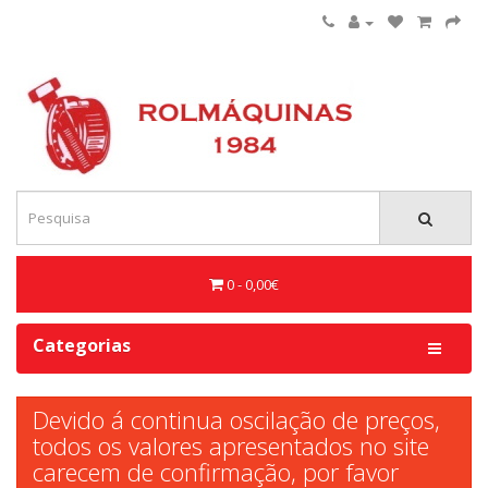
0 - 0,00€
Categorias
Devido á continua oscilação de preços,
todos os valores apresentados no site
carecem de confirmação, por favor