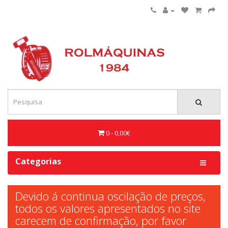
0 - 0,00€
Categorias
Devido á continua oscilação de preços,
todos os valores apresentados no site
carecem de confirmação, por favor